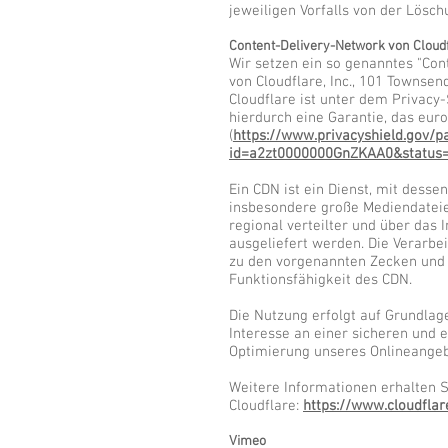
jeweiligen Vorfalls von der Lös
Content-Delivery-Network von Cloud
Wir setzen ein so genanntes "Con
von Cloudflare, Inc., 101 Townsen
Cloudflare ist unter dem Privacy
hierdurch eine Garantie, das eur
(
https://www.privacyshield.gov/pa
id=a2zt0000000GnZKAA0&status=
Ein CDN ist ein Dienst, mit desse
insbesondere große Mediendateien
regional verteilter und über das 
ausgeliefert werden. Die Verarbei
zu den vorgenannten Zecken und 
Funktionsfähigkeit des CDN.
Die Nutzung erfolgt auf Grundlage
Interesse an einer sicheren und e
Optimierung unseres Onlineangebot
Weitere Informationen erhalten S
Cloudflare:
https://www.cloudflar
Vimeo