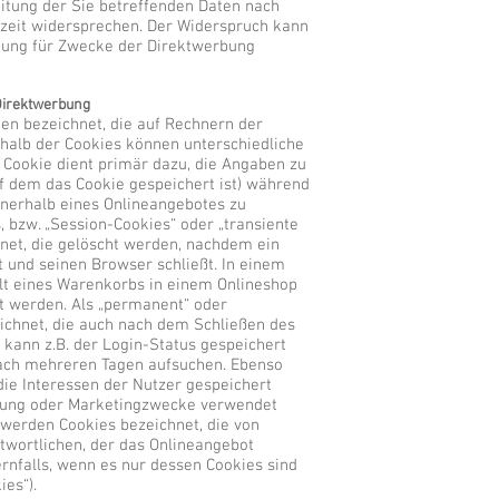
itung der Sie betreffenden Daten nach
zeit widersprechen. Der Widerspruch kann
tung für Zwecke der Direktwerbung
Direktwerbung
ien bezeichnet, die auf Rechnern der
halb der Cookies können unterschiedliche
 Cookie dient primär dazu, die Angaben zu
f dem das Cookie gespeichert ist) während
nerhalb eines Onlineangebotes zu
, bzw. „Session-Cookies“ oder „transiente
net, die gelöscht werden, nachdem ein
t und seinen Browser schließt. In einem
alt eines Warenkorbs in einem Onlineshop
t werden. Als „permanent“ oder
ichnet, die auch nach dem Schließen des
 kann z.B. der Login-Status gespeichert
ach mehreren Tagen aufsuchen. Ebenso
ie Interessen der Nutzer gespeichert
sung oder Marketingzwecke verwendet
 werden Cookies bezeichnet, die von
twortlichen, der das Onlineangebot
rnfalls, wenn es nur dessen Cookies sind
ies“).