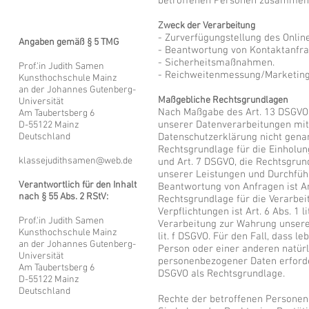
betroffenen Personen zusammenfa
Zweck der Verarbeitung
- Zurverfügungstellung des Onlin
Angaben gemäß § 5 TMG
- Beantwortung von Kontaktanfr
- Sicherheitsmaßnahmen.
Prof.'in Judith Samen
- Reichweitenmessung/Marketin
Kunsthochschule Mainz
an der Johannes Gutenberg-
Maßgebliche Rechtsgrundlagen
Universität
Nach Maßgabe des Art. 13 DSGVO 
Am Taubertsberg 6
unserer Datenverarbeitungen mit.
D-55122 Mainz
Deutschland
Datenschutzerklärung nicht genann
Rechtsgrundlage für die Einholung 
klassejudithsamen@web.de
und Art. 7 DSGVO, die Rechtsgrund
unserer Leistungen und Durchfü
Verantwortlich für den Inhalt
Beantwortung von Anfragen ist Art.
nach § 55 Abs. 2 RStV:
Rechtsgrundlage für die Verarbei
Verpflichtungen ist Art. 6 Abs. 1 
Prof.'in Judith Samen
Verarbeitung zur Wahrung unserer 
Kunsthochschule Mainz
lit. f DSGVO. Für den Fall, dass 
an der Johannes Gutenberg-
Person oder einer anderen natürl
Universität
personenbezogener Daten erforderl
Am Taubertsberg 6
DSGVO als Rechtsgrundlage.
D-55122 Mainz
Deutschland
Rechte der betroffenen Personen