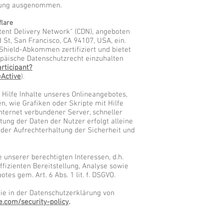
chung ausgenommen.
flare
tent Delivery Network" (CDN), angeboten
d St, San Francisco, CA 94107, USA, ein.
-Shield-Abkommen zertifiziert und bietet
opäische Datenschutzrecht einzuhalten
rticipant?
Active
).
n Hilfe Inhalte unseres Onlineangebotes,
, wie Grafiken oder Skripte mit Hilfe
Internet verbundener Server, schneller
tung der Daten der Nutzer erfolgt alleine
der Aufrechterhaltung der Sicherheit und
 unserer berechtigten Interessen, d.h.
ffizienten Bereitstellung, Analyse sowie
es gem. Art. 6 Abs. 1 lit. f. DSGVO.
ie in der Datenschutzerklärung von
e.com/security-policy
.​