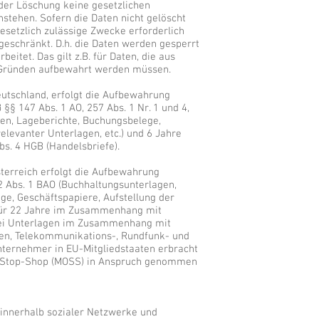
 der Löschung keine gesetzlichen
stehen. Sofern die Daten nicht gelöscht
gesetzlich zulässige Zwecke erforderlich
ngeschränkt. D.h. die Daten werden gesperrt
eitet. Das gilt z.B. für Daten, die aus
 Gründen aufbewahrt werden müssen.
utschland, erfolgt die Aufbewahrung
§§ 147 Abs. 1 AO, 257 Abs. 1 Nr. 1 und 4,
gen, Lageberichte, Buchungsbelege,
elevanter Unterlagen, etc.) und 6 Jahre
bs. 4 HGB (Handelsbriefe).
terreich erfolgt die Aufbewahrung
2 Abs. 1 BAO (Buchhaltungsunterlagen,
e, Geschäftspapiere, Aufstellung der
 für 22 Jahre im Zusammenhang mit
bei Unterlagen im Zusammenhang mit
gen, Telekommunikations-, Rundfunk- und
nternehmer in EU-Mitgliedstaaten erbracht
e-Stop-Shop (MOSS) in Anspruch genommen
 innerhalb sozialer Netzwerke und