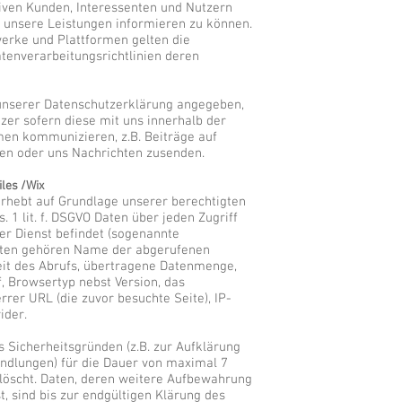
iven Kunden, Interessenten und Nutzern
 unsere Leistungen informieren zu können.
erke und Plattformen gelten die
tenverarbeitungsrichtlinien deren
unserer Datenschutzerklärung angegeben,
zer sofern diese mit uns innerhalb der
men kommunizieren, z.B. Beiträge auf
en oder uns Nachrichten zusenden.
iles /Wix
 erhebt auf Grundlage unserer berechtigten
. 1 lit. f. DSGVO Daten über jeden Zugriff
ser Dienst befindet (sogenannte
sdaten gehören Name der abgerufenen
eit des Abrufs, übertragene Datenmenge,
, Browsertyp nebst Version, das
rer URL (die zuvor besuchte Seite), IP-
ider.
 Sicherheitsgründen (z.B. zur Aufklärung
ndlungen) für die Dauer von maximal 7
löscht. Daten, deren weitere Aufbewahrung
, sind bis zur endgültigen Klärung des