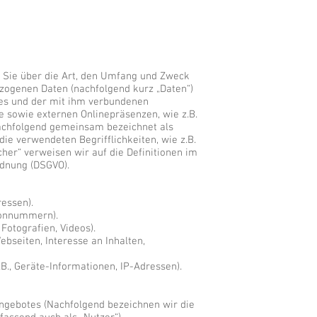
t Sie über die Art, den Umfang und Zweck
zogenen Daten (nachfolgend kurz „Daten“)
es und der mit ihm verbundenen
e sowie externen Onlinepräsenzen, wie z.B.
nachfolgend gemeinsam bezeichnet als
 die verwendeten Begrifflichkeiten, wie z.B.
cher“ verweisen wir auf die Definitionen im
rdnung (DSGVO).
ressen).
efonnummern).
 Fotografien, Videos).
ebseiten, Interesse an Inhalten,
., Geräte-Informationen, IP-Adressen).
ngebotes (Nachfolgend bezeichnen wir die